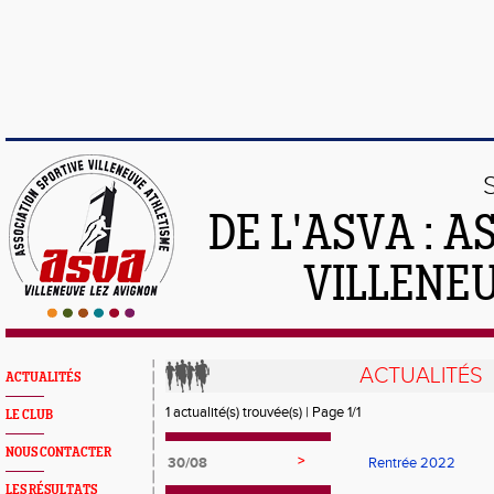
DE L'ASVA : 
VILLENE
ACTUALITÉS
ACTUALITÉS
1 actualité(s) trouvée(s) | Page 1/1
LE CLUB
NOUS CONTACTER
>
30/08
Rentrée 2022
LES RÉSULTATS