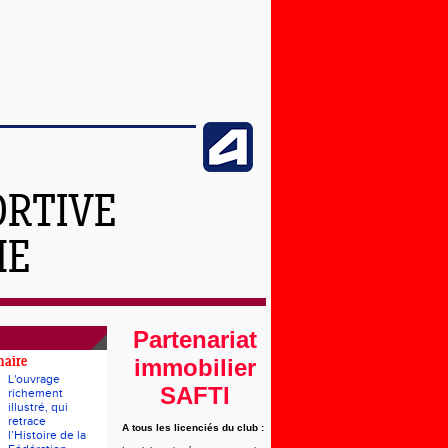
ORTIVE
ME
Partenariat
immobilier
naire
L'ouvrage
SAFTI
richement
illustré, qui
retrace
A tous les licenciés du club :
l’Histoire de la