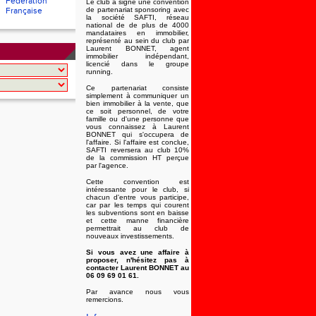
Fédération
Le club a signé une convention
Française
de partenariat sponsoring avec
la société SAFTI, réseau
national de de plus de 4000
mandataires en immobilier,
représenté au sein du club par
Laurent BONNET, agent
immobilier indépendant,
licencié dans le groupe
running.
Ce partenariat consiste
simplement à communiquer un
bien immobilier à la vente, que
ce soit personnel, de votre
famille ou d'une personne que
vous connaissez à Laurent
BONNET qui s'occupera de
l'affaire. Si l'affaire est conclue,
SAFTI reversera au club 10%
de la commission HT perçue
par l'agence.
Cette convention est
intéressante pour le club, si
chacun d'entre vous participe,
car par les temps qui courent
les subventions sont en baisse
et cette manne financière
permettrait au club de
nouveaux investissements.
Si vous avez une affaire à
proposer, n'hésitez pas à
contacter Laurent BONNET au
06 09 69 01 61.
Par avance nous vous
remercions.