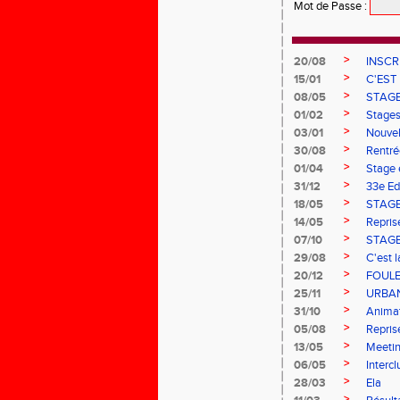
Mot de Passe
:
>
20/08
INSCR
>
15/01
C'EST
>
08/05
STAGE
>
01/02
Stages
>
03/01
Nouvel
>
30/08
Rentr
>
01/04
Stage 
>
31/12
33e Ed
>
18/05
STAGE
>
14/05
Repris
>
07/10
STAGE
>
29/08
C'est l
>
20/12
FOULE
>
25/11
URBAN
>
31/10
Animat
>
05/08
Repris
>
13/05
Meetin
>
06/05
Interc
>
28/03
Ela
>