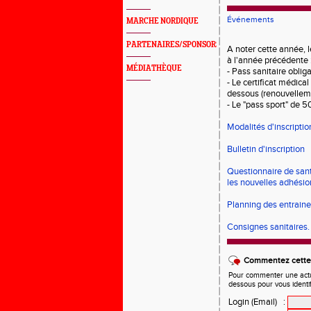
Événements
MARCHE NORDIQUE
PARTENAIRES/SPONSORS
A noter cette année, 
à l'année précédente 
MÉDIATHÈQUE
- Pass sanitaire obliga
- Le certificat médica
dessous (renouvelleme
- Le "pass sport" de 5
Modalités d'inscriptio
Bulletin d'inscription
Questionnaire de sant
les nouvelles adhésio
Planning des entrain
Consignes sanitaires.
Commentez cette 
Pour commenter une actual
dessous pour vous identi
Login (Email)
: