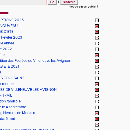
|
mot de passe oublié ?
IPTIONS 2025
 NOUVEAU !
S D'ETE
 Février 2023
le année
ée 2022
été
ition des Foulées de Villeneuve les Avignon
S ETE 2021
e
S TOUSSAINT
a rentrée !
ES DE VILLENEUVE LES AVIGNON
 TRAIL
ion familiale
e le 4 septembre
g Herculis de Monaco
lubs 5 mai