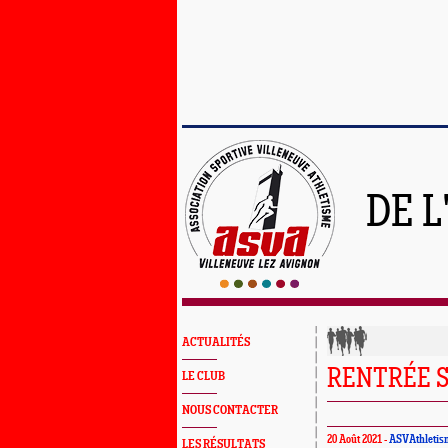
DE L
ACTUALITÉS
RENTRÉE 
LE CLUB
NOUS CONTACTER
20 Août 2021 -
ASVAthletis
LES RÉSULTATS