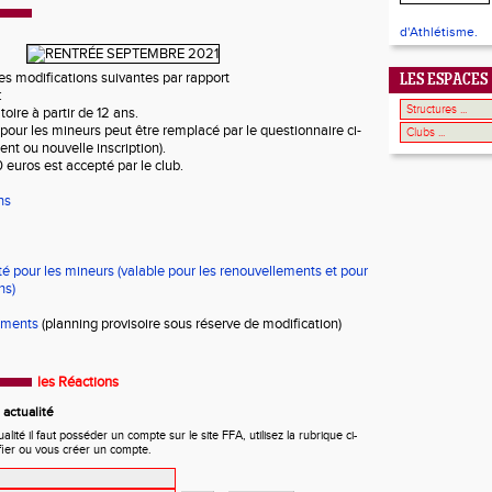
d'Athlétisme.
les modifications suivantes par rapport
LES ESPACES
:
toire à partir de 12 ans.
l pour les mineurs peut être remplacé par le questionnaire ci-
nt ou nouvelle inscription).
0 euros est accepté par le club.
ns
é pour les mineurs (valable pour les renouvellements et pour
ns)
ements
(planning provisoire sous réserve de modification)
les Réactions
actualité
ité il faut posséder un compte sur le site FFA, utilisez la rubrique ci-
fier ou vous créer un compte.