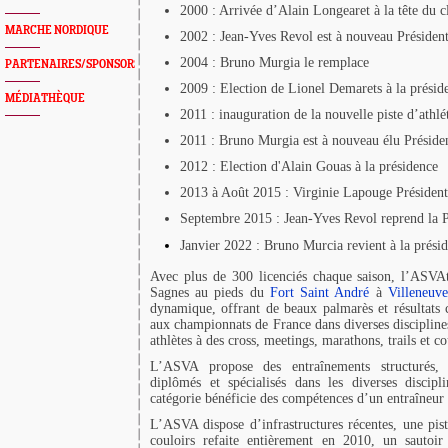
2000 : Arrivée d’Alain Longearet à la tête du c
MARCHE NORDIQUE
2002 : Jean-Yves Revol est à nouveau Présiden
2004 : Bruno Murgia le remplace
PARTENAIRES/SPONSORS
2009 : Election de Lionel Demarets à la présid
MÉDIATHÈQUE
2011 : inauguration de la nouvelle piste d’athl
2011 : Bruno Murgia est à nouveau élu Préside
2012 : Election d'Alain Gouas à la présidence
2013 à Août 2015 : Virginie Lapouge Présiden
Septembre 2015 : Jean-Yves Revol reprend la 
Janvier 2022 : Bruno
Murcia
revient à la prési
Avec plus de 300 licenciés chaque saison, l’ASVAt
Sagnes au pieds du
Fort Saint André
à
Villeneuv
dynamique, offrant de beaux palmarès et résultats c
aux championnats de France dans diverses discipline
athlètes à des cross, meetings, marathons, trails et co
L’ASVA propose des entraînements structurés, 
diplômés et spécialisés dans les diverses discipl
catégorie bénéficie des compétences d’un entraîneur 
L’ASVA dispose d’infrastructures récentes, une pi
couloirs refaite entièrement en 2010, un sautoir