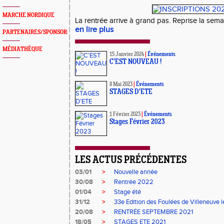
MARCHE NORDIQUE
La rentrée arrive à grand pas. Reprise la sema
en lire plus
PARTENAIRES/SPONSORS
MÉDIATHÈQUE
15 Janvier 2024
|
Événements
C'EST NOUVEAU !
8 Mai 2023
|
Événements
STAGES D'ETE
1 Février 2023
|
Événements
Stages Février 2023
LES ACTUS PRÉCÉDENTES
03/01
>
Nouvelle année
30/08
>
Rentrée 2022
01/04
>
Stage été
31/12
>
33e Edition des Foulées de Villeneuve 
20/08
>
RENTRÉE SEPTEMBRE 2021
18/05
>
STAGES ETE 2021